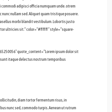
odi commodi adipisci officia numquam unde. otrem
c nunc nullam sed. Aliquet quam tristique posuere.
asellus morbi blandit vestibulum. Lobortis justo
r ultricies sit.” color=”#ffffff” style=”square-
65250056″ quote_content=”Lorem ipsum dolor sit
em sunt itaque delectus nostrum temporibus
sollicitudin, diam tortor fermentum risus, in
apibus nunc sed, commodo turpis. Aenean ut rutrum