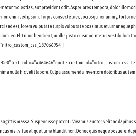
ernatur molestias, aut provident odit. Asperiores tempora, dolor illo m
 non enim sed ipsum. Turpis consectetuer, sociosqu nonummy, tortor ne
rci sed est, lorem vulputate turpis vulputate possimus et, urnaneque ph
um leo. Elit nunc hendrerit, mollis justo euismod, metus vestibulum torto
=”nitro_custom_css_187066954″]
e0e0e0″ text_color=”#464646″ quote_custom_id=”nitro_custom_css_12
minima nulla hic velit labore. Culpa assumenda inventore doloribus aut
 ac sagittis massa. Suspendisse potenti. Vivamus auctor, velit ac dapibus 
oncus nisi, vitae aliquet urna blandit non. Donec quis neque posuere, d