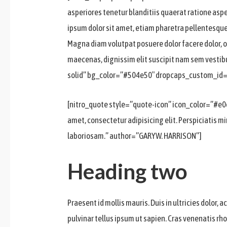
asperiores tenetur blanditiis quaerat ratione asp
ipsum dolor sit amet, etiam pharetra pellentesque
Magna diam volutpat posuere dolor facere dolor, o
maecenas, dignissim elit suscipit nam sem vestibul
solid” bg_color=”#504e50″ dropcaps_custom_id
[nitro_quote style=”quote-icon” icon_color=”#
amet, consectetur adipisicing elit. Perspiciatis 
laboriosam.” author=”GARYW. HARRISON”]
Heading two
Praesent id mollis mauris. Duis in ultricies dolor,
pulvinar tellus ipsum ut sapien. Cras venenatis rh