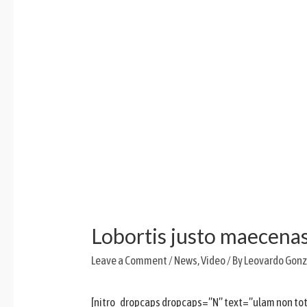
Lobortis justo maecenas 
Leave a Comment
/
News
,
Video
/ By
Leovardo Gonz
[nitro_dropcaps dropcaps=”N” text=”ulam non totam