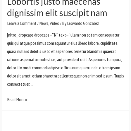
Lobortis justo maecenas
dignissim elit suscipit nam
Leave a Comment
/
News
,
Video
/ By
Leovardo Gonzalez
[nitro_dropcaps dropcaps=”N” text=”ulam non totam consequatur
quis qui atque possimus consequuntur eius libero labore, cupiditate
quasi, nulla id debitis iusto et asperiores tenetur blanditiis quaerat
ratione aspernatur molestias, aut provident odit. Asperiores tempora,
dolor illo modi commodi adipisci officia numquam unde. otrem ipsum
dolor sit amet, etiam pharetra pellentesque non enim sed ipsum. Turpis
consectetuer, …
Read More »