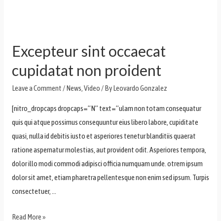
Excepteur sint occaecat
cupidatat non proident
Leave a Comment
/
News
,
Video
/ By
Leovardo Gonzalez
[nitro_dropcaps dropcaps=”N” text=”ulam non totam consequatur
quis qui atque possimus consequuntur eius libero labore, cupiditate
quasi, nulla id debitis iusto et asperiores tenetur blanditiis quaerat
ratione aspernatur molestias, aut provident odit. Asperiores tempora,
dolor illo modi commodi adipisci officia numquam unde. otrem ipsum
dolor sit amet, etiam pharetra pellentesque non enim sed ipsum. Turpis
consectetuer, …
Read More »