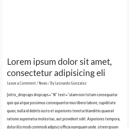
Lorem ipsum dolor sit amet,
consectetur adipisicing eli
Leave a Comment
/
News
/ By
Leovardo Gonzalez
[nitro_dropcaps dropcaps=”N” text=”ulam non totam consequatur
quis qui atque possimus consequuntur eius libero labore, cupiditate
quasi, nulla id debitis iusto et asperiores tenetur blanditiis quaerat
ratione aspernatur molestias, aut provident odit. Asperiores tempora,
dolor illo modi commodi adipisci officia numquam unde. otrem ipsum