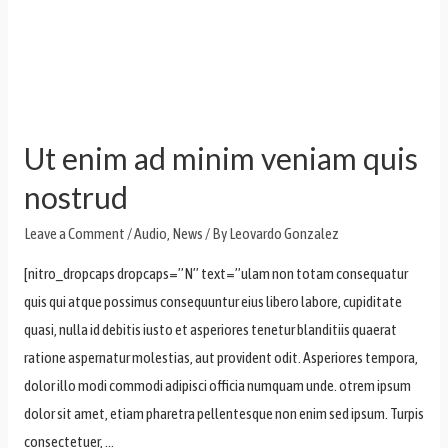
Ut enim ad minim veniam quis
nostrud
Leave a Comment
/
Audio
,
News
/ By
Leovardo Gonzalez
[nitro_dropcaps dropcaps=”N” text=”ulam non totam consequatur
quis qui atque possimus consequuntur eius libero labore, cupiditate
quasi, nulla id debitis iusto et asperiores tenetur blanditiis quaerat
ratione aspernatur molestias, aut provident odit. Asperiores tempora,
dolor illo modi commodi adipisci officia numquam unde. otrem ipsum
dolor sit amet, etiam pharetra pellentesque non enim sed ipsum. Turpis
consectetuer, …