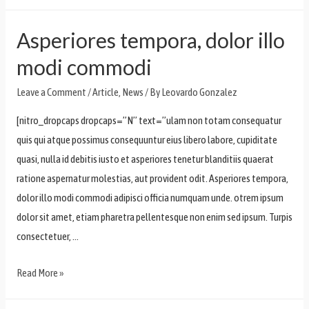
Asperiores tempora, dolor illo
modi commodi
Leave a Comment
/
Article
,
News
/ By
Leovardo Gonzalez
[nitro_dropcaps dropcaps=”N” text=”ulam non totam consequatur
quis qui atque possimus consequuntur eius libero labore, cupiditate
quasi, nulla id debitis iusto et asperiores tenetur blanditiis quaerat
ratione aspernatur molestias, aut provident odit. Asperiores tempora,
dolor illo modi commodi adipisci officia numquam unde. otrem ipsum
dolor sit amet, etiam pharetra pellentesque non enim sed ipsum. Turpis
consectetuer, …
Read More »