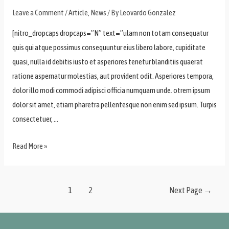
Leave a Comment
/
Article
,
News
/ By
Leovardo Gonzalez
[nitro_dropcaps dropcaps=”N” text=”ulam non totam consequatur
quis qui atque possimus consequuntur eius libero labore, cupiditate
quasi, nulla id debitis iusto et asperiores tenetur blanditiis quaerat
ratione aspernatur molestias, aut provident odit. Asperiores tempora,
dolor illo modi commodi adipisci officia numquam unde. otrem ipsum
dolor sit amet, etiam pharetra pellentesque non enim sed ipsum. Turpis
consectetuer, …
Read More »
1
2
Next Page
→