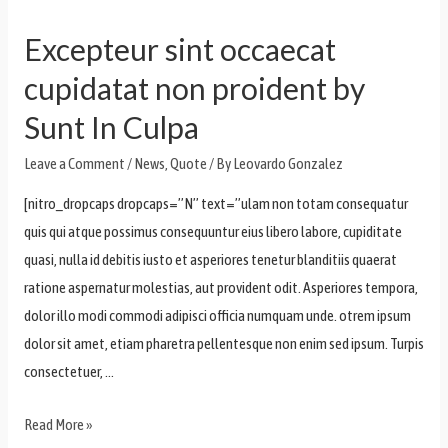
Excepteur sint occaecat
cupidatat non proident by
Sunt In Culpa
Leave a Comment
/
News
,
Quote
/ By
Leovardo Gonzalez
[nitro_dropcaps dropcaps=”N” text=”ulam non totam consequatur
quis qui atque possimus consequuntur eius libero labore, cupiditate
quasi, nulla id debitis iusto et asperiores tenetur blanditiis quaerat
ratione aspernatur molestias, aut provident odit. Asperiores tempora,
dolor illo modi commodi adipisci officia numquam unde. otrem ipsum
dolor sit amet, etiam pharetra pellentesque non enim sed ipsum. Turpis
consectetuer, …
Read More »