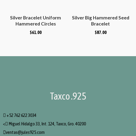
Silver Bracelet Uniform
Silver Big Hammered Seed
Hammered Circles
Bracelet
$
61.00
$
87.00
Taxco .925
+52 762 622 3034
<
Miguel Hidalgo 33, Int. 124, Taxco, Gro. 40200
ventas@jules925.com