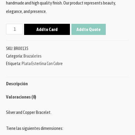
handmade and high quality finish. Our product represents beauty,
elegance, and presence.
Add to Card
Add to Quote
SKU:
BR00135
Categoría:
Brazaletes
Etiqueta:
Plata Esterlina Con Cobre
Descripción
Valoraciones (0)
Silver and Copper Bracelet.
Tiene las siguientes dimensiones: